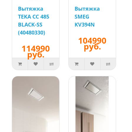
Вытяжка
Вытяжка
TEKA CC 485
SMEG
BLACK-SS
KV394N
(40480330)
104990
руб.
114990
руб.