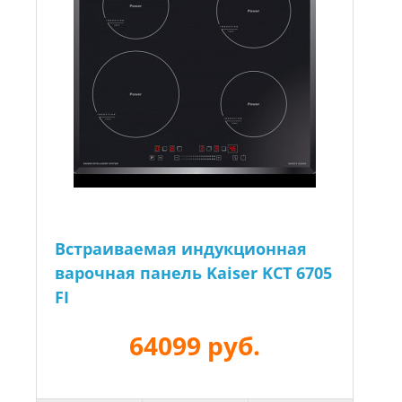
Встраиваемая индукционная
варочная панель Kaiser KCT 6705
FI
64099 руб.