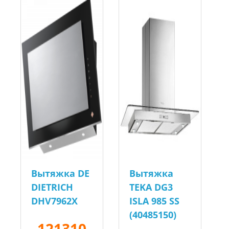
Вытяжка DE
Вытяжка
DIETRICH
TEKA DG3
DHV7962X
ISLA 985 SS
(40485150)
121310