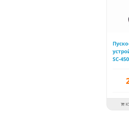
Пуско
устро
SC-450
К