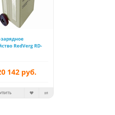
-зарядное
йство RedVerg RD-
20 142 руб.
УПИТЬ