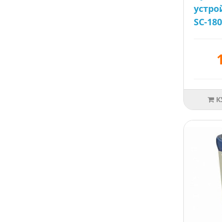
устро
SC-180
К