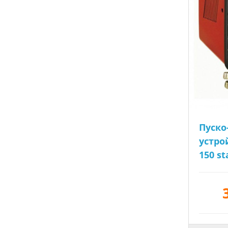
Пуско
устро
150 st