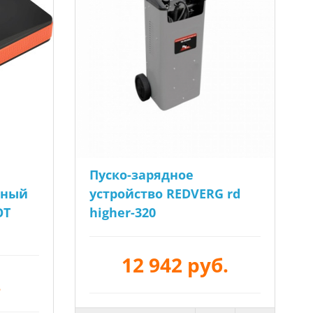
Пуско-зарядное
ьный
устройство REDVERG rd
OT
higher-320
12 942 руб.
.