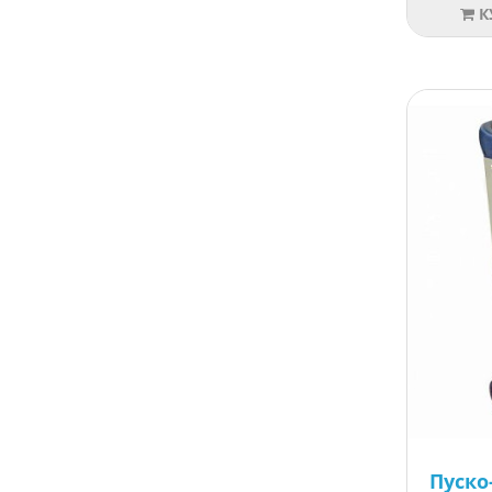
К
Пуско