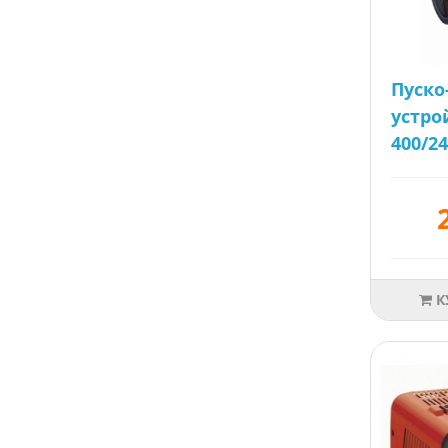
Пуско
устро
400/2
К