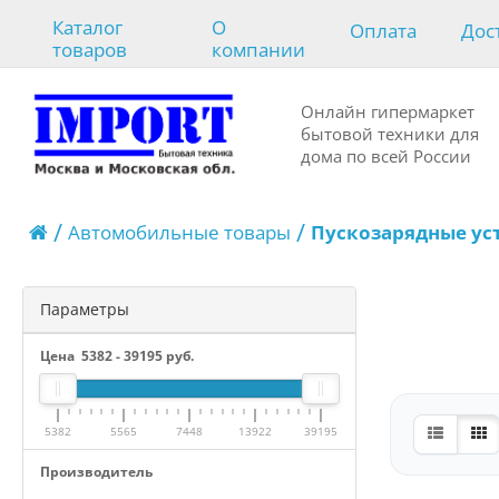
Каталог
О
Оплата
Дос
товаров
компании
Онлайн гипермаркет
бытовой техники для
дома по всей России
Автомобильные товары
Пускозарядные ус
Параметры
Цена
5382
-
39195
руб.
5382
5565
7448
13922
39195
Производитель