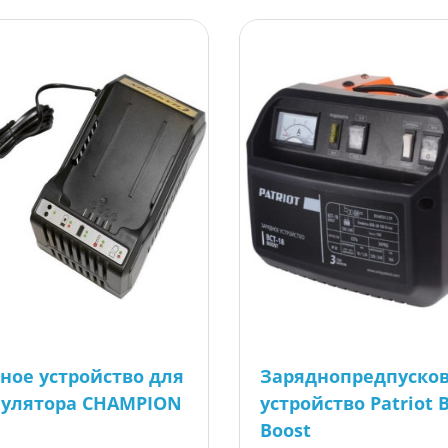
ное устройство для
Заряднопредпуско
улятора CHAMPION
устройство Patriot 
Boost