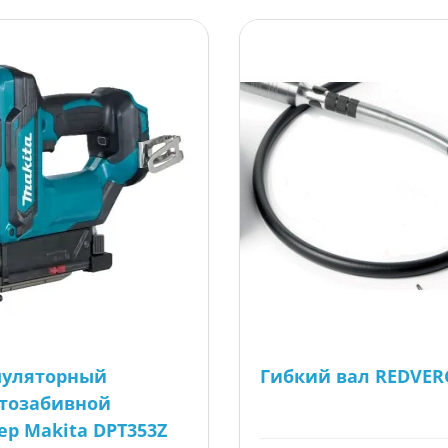
муляторный
Гибкий вал REDVER
тозабивной
ер Makita DPT353Z