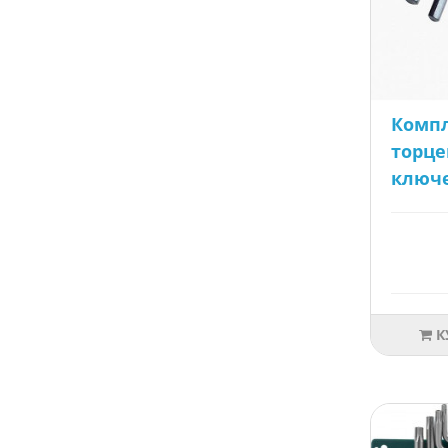
Компл
торце
ключе
К