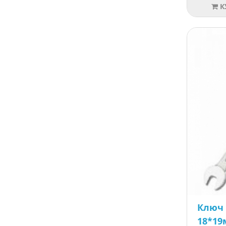
К
Ключ
18*1