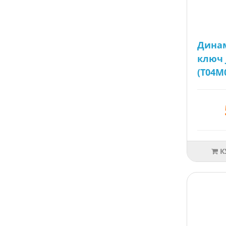
Дина
ключ 
(Т04М
К