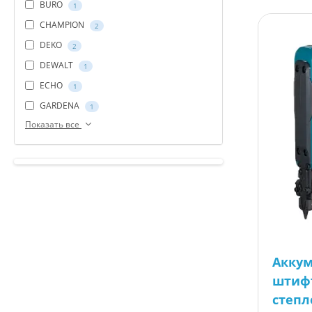
BURO
1
CHAMPION
2
DEKO
2
DEWALT
1
ECHO
1
GARDENA
1
Показать все
Акку
штиф
степл