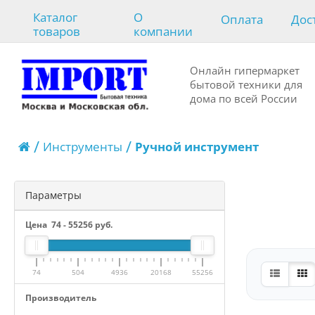
Каталог
О
Оплата
Дос
товаров
компании
Онлайн гипермаркет
бытовой техники для
дома по всей России
Инструменты
Ручной инструмент
Параметры
Цена
74
-
55256
руб.
74
504
4936
20168
55256
Производитель