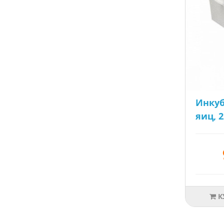
Инкуб
яиц, 
К