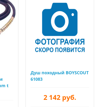
Душ походный BOYSCOUT
м
61083
mm t
2 142 руб.