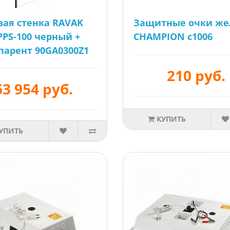
ая стенка RAVAK
Защитные очки же
 PPS-100 черный +
CHAMPION c1006
парент 90GA0300Z1
210 руб.
63 954 руб.
КУПИТЬ
УПИТЬ