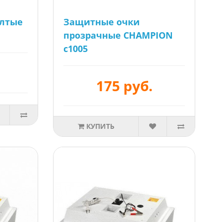
лтые
Защитные очки
прозрачные CHAMPION
c1005
175 руб.
КУПИТЬ