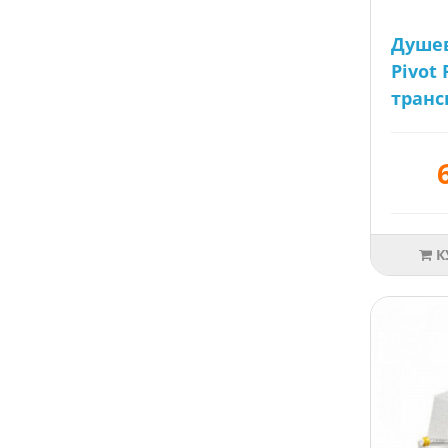
Душев
Pivot
транс
К