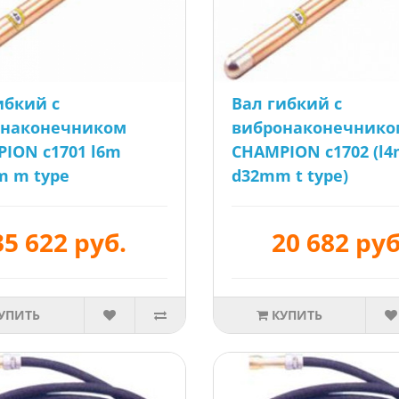
ибкий с
Вал гибкий с
онаконечником
вибронаконечнико
ION c1701 l6m
CHAMPION c1702 (l
 m type
d32mm t type)
35 622 руб.
20 682 руб
УПИТЬ
КУПИТЬ