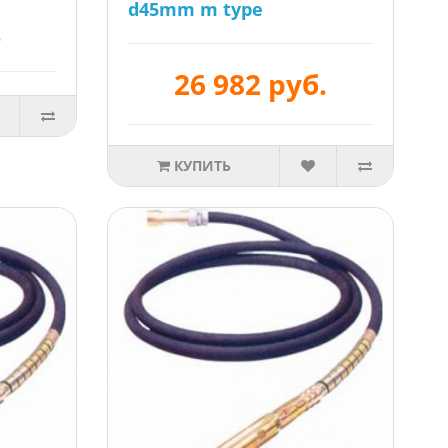
d45mm m type
.
26 982 руб.
КУПИТЬ