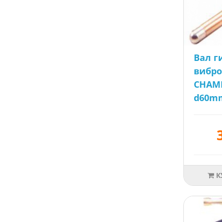
Вал г
вибр
CHAMP
d60mm
К