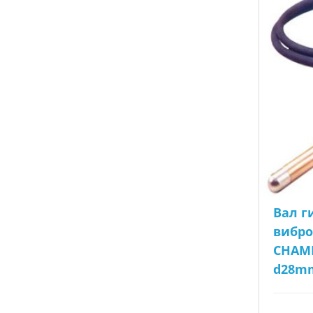
Вал г
вибр
CHAMP
d28mm