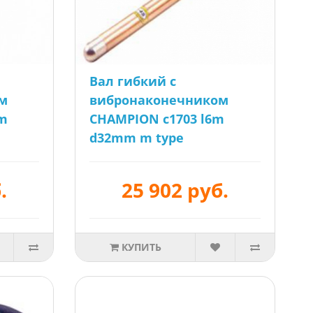
Вал гибкий с
м
вибронаконечником
4m
CHAMPION c1703 l6m
d32mm m type
.
25 902 руб.
КУПИТЬ