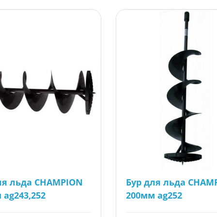
ля льда CHAMPION
Бур для льда CHAM
 ag243,252
200мм ag252