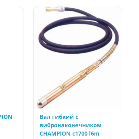
PION
Вал гибкий с
вибронаконечником
CHAMPION c1700 l6m