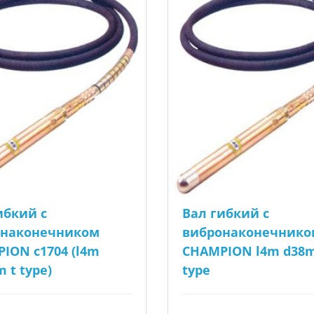
ибкий с
Вал гибкий с
онаконечником
вибронаконечнико
ION c1704 (l4m
CHAMPION l4m d38
 t type)
type