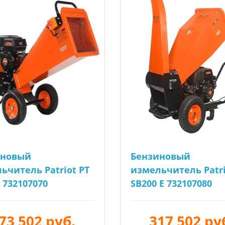
иновый
Бензиновый
ьчитель Patriot PT
измельчитель Patri
 732107070
SB200 E 732107080
73 502 руб.
317 502 ру