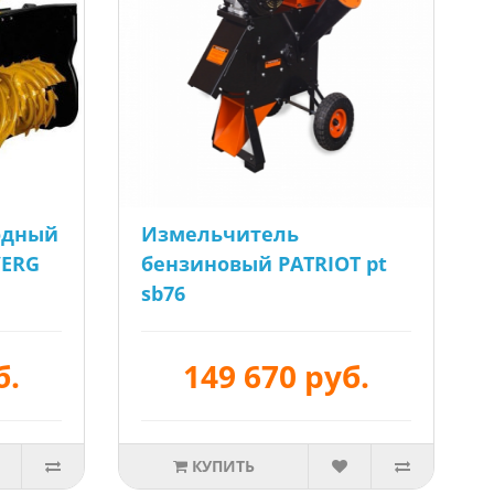
одный
Измельчитель
VERG
бензиновый PATRIOT pt
sb76
б.
149 670 руб.
КУПИТЬ