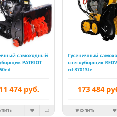
ничный самоходный
Гусеничный самох
уборщик PATRIOT
снегоуборщик RED
150ed
rd-37013te
11 474 руб.
173 484 ру
УПИТЬ
КУПИТЬ