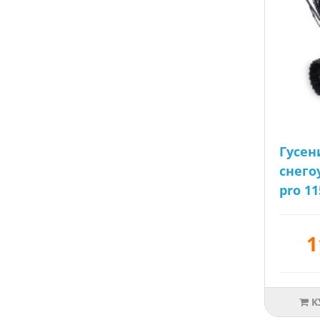
Гусе
снего
pro 1
1
К