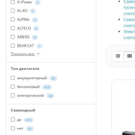
Само
A-iPower
2
гусе
AL-KO
7
снег
Само
ALPINA
2
снег
ALTECO
5
Элек
ARIENS
снег
9
BEAR CAT
1
Показать все
Тип двигателя
аккумуляторный
35
бензиновый
426
электрический
38
Самоходный
да
410
нет
90