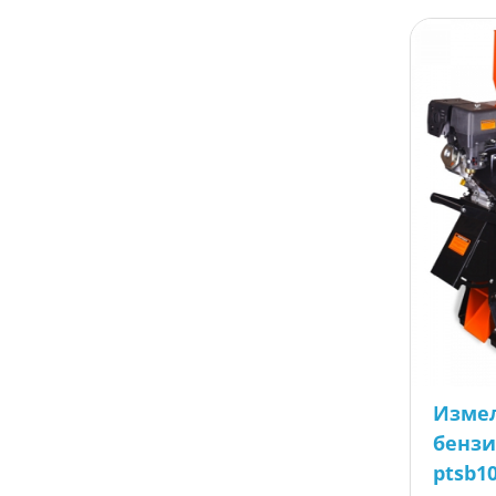
Изме
бензи
ptsb1