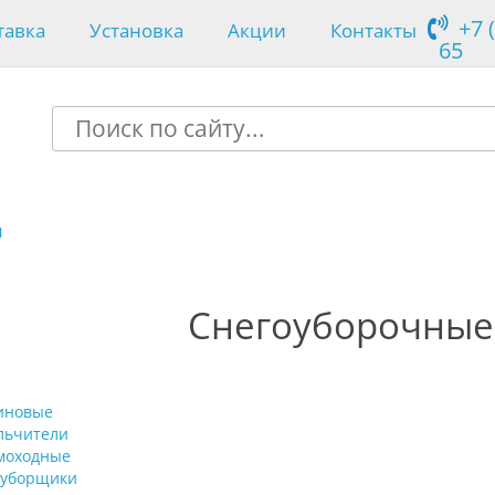
+7 
тавка
Установка
Акции
Контакты
65
ы
Снегоуборочны
иновые
льчители
моходные
оуборщики