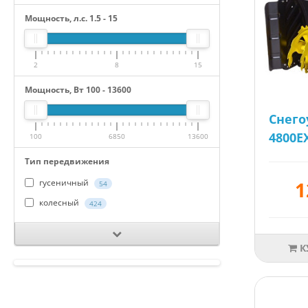
Мощность, л.с.
1.5
-
15
2
8
15
Мощность, Вт
100
-
13600
Cнего
4800EX
100
6850
13600
Тип передвижения
1
гусеничный
54
колесный
424
К