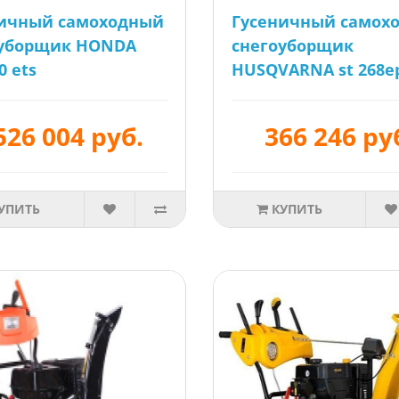
ничный самоходный
Гусеничный самох
оуборщик HONDA
снегоуборщик
0 ets
HUSQVARNA st 268e
526 004 руб.
366 246 ру
УПИТЬ
КУПИТЬ