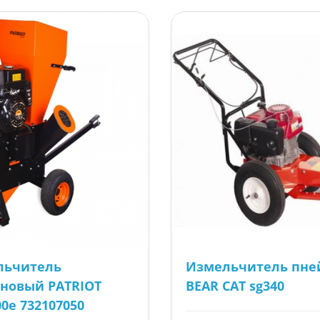
льчитель
Измельчитель пне
новый PATRIOT
BEAR CAT sg340
00e 732107050