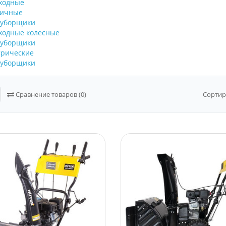
ходные
ничные
оуборщики
ходные колесные
оуборщики
трические
оуборщики
Сравнение товаров (0)
Сортир