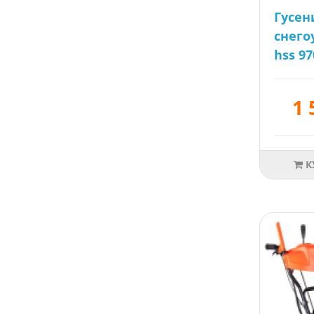
Гусе
снег
hss 97
1 
К