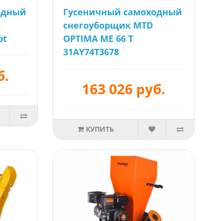
одный
Гусеничный самоходный
снегоуборщик MTD
pt
OPTIMA ME 66 T
31AY74T3678
б.
163 026 руб.
КУПИТЬ