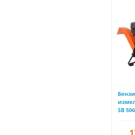
Бенз
измел
SB 506
1