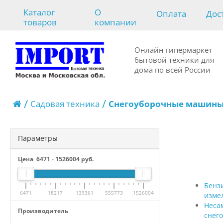
Каталог
О
Оплата
Дос
товаров
компании
Онлайн гипермаркет
бытовой техники для
дома по всей России
Садовая техника
Снегоуборочные машин
Параметры
Цена
6471
-
1526004
руб.
Бенз
6471
18217
139361
555773
1526004
изме
Неса
Производитель
снег