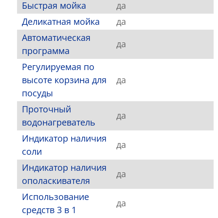
Быстрая мойка
да
Деликатная мойка
да
Автоматическая
да
программа
Регулируемая по
высоте корзина для
да
посуды
Проточный
да
водонагреватель
Индикатор наличия
да
соли
Индикатор наличия
да
ополаскивателя
Использование
да
средств 3 в 1