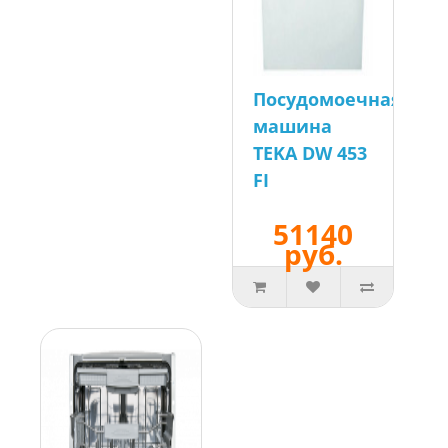
Посудомоечная
машина
TEKA DW 453
FI
51140
руб.