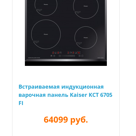
Встраиваемая индукционная
варочная панель Kaiser KCT 6705
FI
64099 руб.