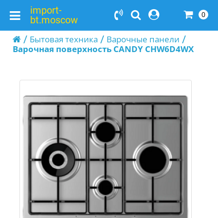
import-
0
bt.moscow
Бытовая техника
Варочные панели
Варочная поверхность CANDY CHW6D4WX