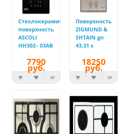
Стеклокерамическая
Поверхность
поверхность
ZIGMUND &
ASCOLI
SHTAIN gn
HH302– 03AB
43.31 s
7790
18250
руб.
руб.