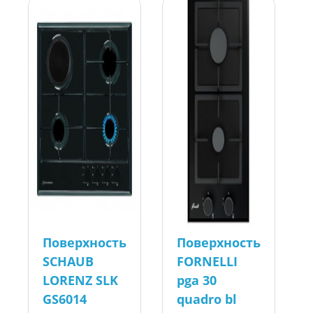
Поверхность
Поверхность
SCHAUB
FORNELLI
LORENZ SLK
pga 30
GS6014
quadro bl