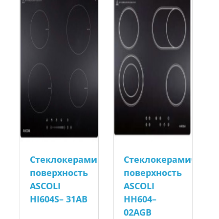
Стеклокерамическая
Стеклокерамическа
поверхность
поверхность
ASCOLI
ASCOLI
HI604S– 31AB
HH604–
02AGB