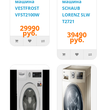
машина
машина
VESTFROST
SCHAUB
VF5T2100W
LORENZ SLW
T2721
29990
руб.
39490
руб.