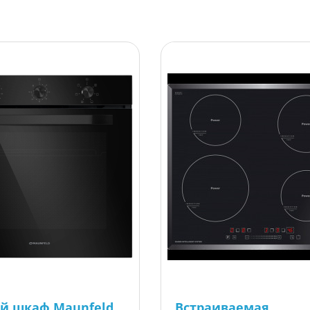
й шкаф Maunfeld
Встраиваемая