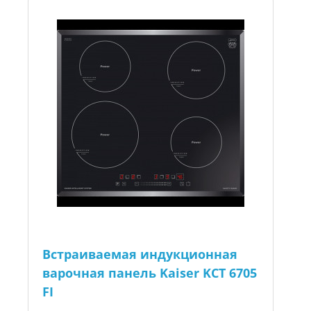
Встраиваемая индукционная
варочная панель Kaiser KCT 6705
FI