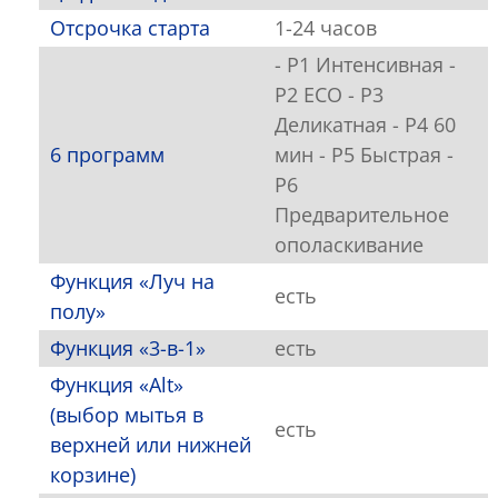
Отсрочка старта
1-24 часов
- P1 Интенсивная -
P2 ЕСО - P3
Деликатная - P4 60
6 программ
мин - P5 Быстрая -
Р6
Предварительное
ополаскивание
Функция «Луч на
есть
полу»
Функция «3-в-1»
есть
Функция «Alt»
(выбор мытья в
есть
верхней или нижней
корзине)