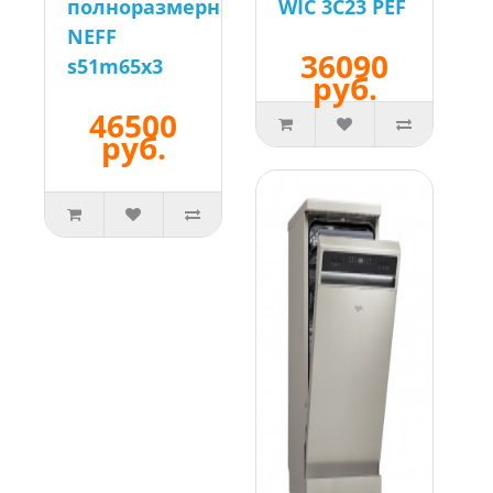
полноразмерная
WIC 3C23 PEF
NEFF
36090
s51m65x3
руб.
46500
руб.