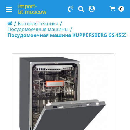
import-
0
bt.moscow
Бытовая техника
Посудомоечные машины
Посудомоечная машина KUPPERSBERG GS 4555