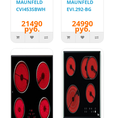
MAUNFELD
MAUNFELD
CVI453SBWH
EVI.292-BG
21490
24990
руб.
руб.