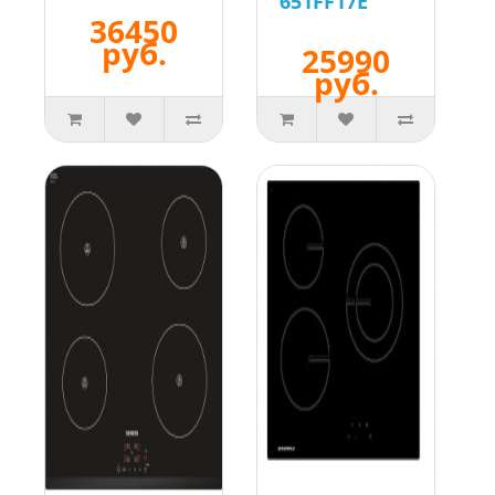
651FF17E
36450
руб.
25990
руб.