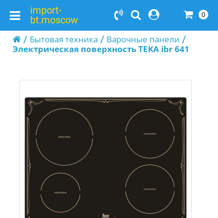
import-
0
bt.moscow
Бытовая техника
Варочные панели
Электрическая поверхность TEKA ibr 641